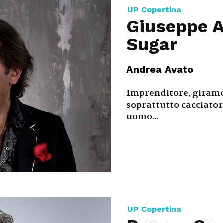
UP Copertina
Magazine
Giuseppe A
Sugar
Andrea Avato
Imprenditore, giramon
soprattutto cacciator
uomo...
UP Copertina