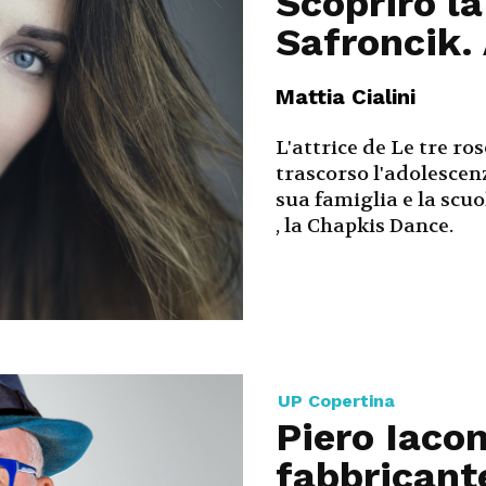
Scoprirò l
Safroncik.
Mattia Cialini
L'attrice de Le tre ro
trascorso l'adolescenz
sua famiglia e la sc
, la Chapkis Dance.
UP Copertina
Piero Iacom
fabbricant