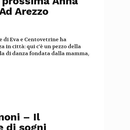
a prossima Anna
 Ad Arezzo
se di Eva e Centovetrine ha
a in città: qui c'è un pezzo della
uola di danza fondata dalla mamma,
oni – Il
e di sogni