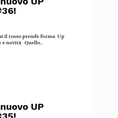
l nuovo UP
#36!
ui il rosso prende forma. Up
 e novità Quello...
l nuovo UP
#35!