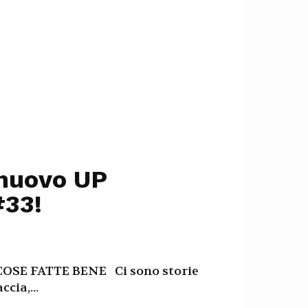
 nuovo UP
#33!
COSE FATTE BENE Ci sono storie
cia,...