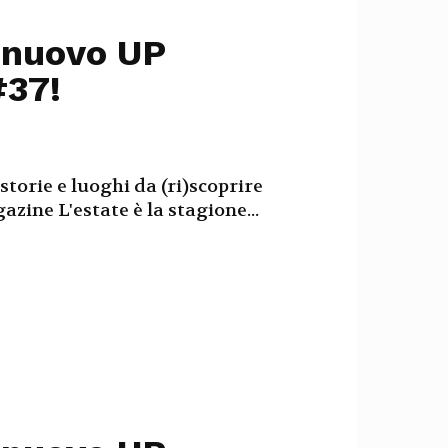
l nuovo UP
#37!
storie e luoghi da (ri)scoprire
zine L'estate è la stagione...