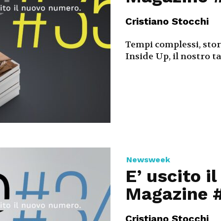
Cristiano Stocchi
Tempi complessi, stor
Inside Up, il nostro tal
Newsweek
E’ uscito i
Magazine 
Cristiano Stocchi