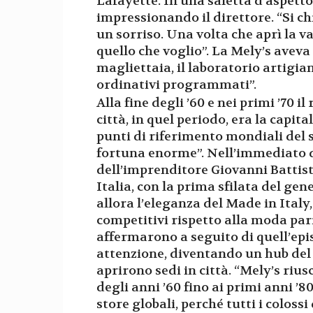
Lafayette. In una saletta d’aspetto 
impressionando il direttore. “Si 
un sorriso. Una volta che aprì la v
quello che voglio”. La Mely’s aveva 
magliettaia, il laboratorio artigia
ordinativi programmati”.
Alla fine degli ’60 e nei primi ’70 i
città, in quel periodo, era la capit
punti di riferimento mondiali del se
fortuna enorme”. Nell’immediato do
dell’imprenditore Giovanni Battista
Italia, con la prima sfilata del gen
allora l’eleganza del Made in Italy
competitivi rispetto alla moda parig
affermarono a seguito di quell’ep
attenzione, diventando un hub del 
aprirono sedi in città. “Mely’s riuscì
degli anni ’60 fino ai primi anni ’
store globali, perché tutti i coloss