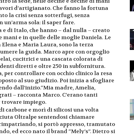
ntro la sede, nelle decine e decine di mani
lavori d’artigianato. Che fanno la fortuna
to la crisi senza sotterfugi, senza
 un’arma sola: il saper fare.
a e di Italo, che hanno – dal nulla – creato
ue mani e in quelle delle moglie Daniela. Le
a Elena e Maria Laura, sono la terza
sumere la guida. Marco apre con orgoglio
elai, cucitrici e una cascata colorata di
enti diretti e oltre 250 in subfornitura.
, per controllare con occhio clinico la resa
posto al suo giudizio. Poi inizia a sfogliare
tendo dall’inizio.“Mia madre, Amelia,
rati – racconta Marco. C’erano tanti
r trovare impiego.
i carbone e morì di silicosi una volta
sciuta Oltralpe sentendosi chiamare
 rimpatriando, si portò appresso, tramutato
do, ed ecco nato il brand “Mely’s”. Dietro si