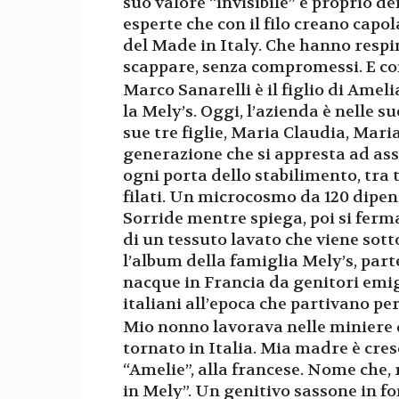
suo valore “invisibile” è proprio de
esperte che con il filo creano capo
del Made in Italy. Che hanno respin
scappare, senza compromessi. E con
Marco Sanarelli è il figlio di Ameli
la Mely’s. Oggi, l’azienda è nelle s
sue tre figlie, Maria Claudia, Mari
generazione che si appresta ad as
ogni porta dello stabilimento, tra t
filati. Un microcosmo da 120 dipend
Sorride mentre spiega, poi si ferma
di un tessuto lavato che viene sotto
l’album della famiglia Mely’s, par
nacque in Francia da genitori emig
italiani all’epoca che partivano pe
Mio nonno lavorava nelle miniere d
tornato in Italia. Mia madre è cre
“Amelie”, alla francese. Nome che,
in Mely”. Un genitivo sassone in fon