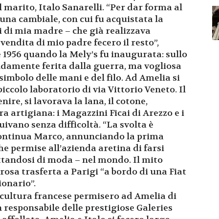
 marito, Italo Sanarelli. “Per dar forma al
 una cambiale, con cui fu acquistata la
 di mia madre – che già realizzava
 vendita di mio padre fecero il resto”,
 1956 quando la Mely’s fu inaugurata: sullo
ndamente ferita dalla guerra, ma vogliosa
 simbolo delle mani e del filo. Ad Amelia si
iccolo laboratorio di via Vittorio Veneto. Il
re, si lavorava la lana, il cotone,
ra artigiana: i Magazzini Ficai di Arezzo e i
uivano senza difficoltà. “La svolta è
” continua Marco, annunciando la prima
e permise all’azienda aretina di farsi
ttandosi di moda – nel mondo. Il mito
osa trasferta a Parigi “a bordo di una Fiat
ionario”.
 cultura francese permisero ad Amelia di
esponsabile delle prestigiose Galeries