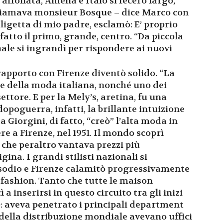
affollata, Amelia e Italo si fecero largo,
chiamava monsieur Bosque – dice Marco con
aligetta di mio padre, esclamò: E’ proprio
fatto il primo, grande, centro. “Da piccola
nale si ingrandì per rispondere ai nuovi
l rapporto con Firenze diventò solido. “La
ale della moda italiana, nonché uno dei
ttore. E per la Mely’s, aretina, fu una
poguerra, infatti, la brillante intuizione
 Giorgini, di fatto, “creò” l’alta moda in
ere a Firenze, nel 1951. Il mondo scoprì
, che peraltro vantava prezzi più
ina. I grandi stilisti nazionali si
isodio e Firenze calamitò progressivamente
fashion. Tanto che tutte le maison
 a inserirsi in questo circuito tra gli inizi
80: aveva penetrato i principali department
i della distribuzione mondiale avevano uffici