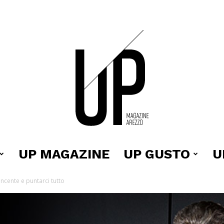
UP MAGAZINE
UP GUSTO
U
Up
ncente e puntarci tutto