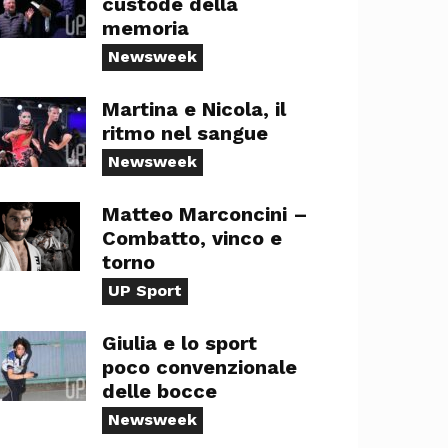
custode della
memoria
Newsweek
Martina e Nicola, il
ritmo nel sangue
Newsweek
Matteo Marconcini –
Combatto, vinco e
torno
UP Sport
Giulia e lo sport
poco convenzionale
delle bocce
Newsweek