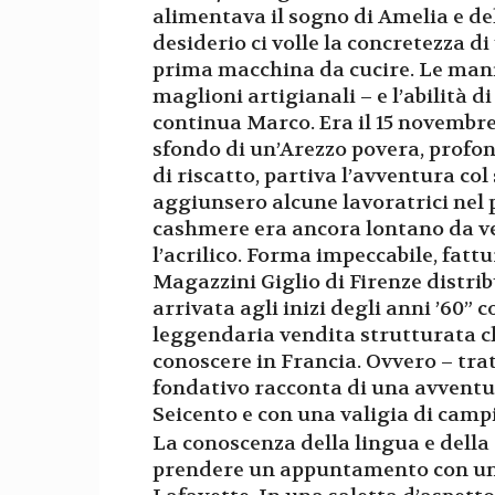
alimentava il sogno di Amelia e del
desiderio ci volle la concretezza di
prima macchina da cucire. Le mani
maglioni artigianali – e l’abilità di
continua Marco. Era il 15 novembre
sfondo di un’Arezzo povera, profo
di riscatto, partiva l’avventura col
aggiunsero alcune lavoratrici nel p
cashmere era ancora lontano da veni
l’acrilico. Forma impeccabile, fattu
Magazzini Giglio di Firenze distrib
arrivata agli inizi degli anni ’60
leggendaria vendita strutturata ch
conoscere in Francia. Ovvero – tra
fondativo racconta di una avventur
Seicento e con una valigia di camp
La conoscenza della lingua e della
prendere un appuntamento con un r