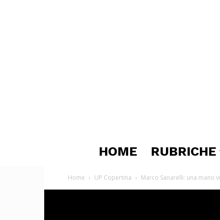
HOME
RUBRICHE
Home
UP Copertina
Marco Sanarelli: una mano vi