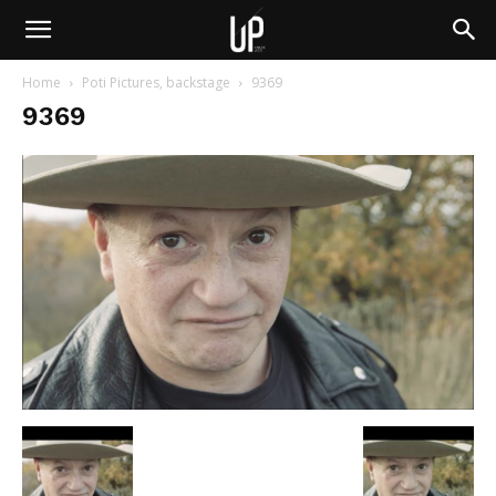
Home
Poti Pictures, backstage
9369
9369