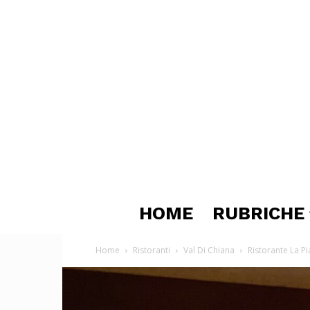
HOME
RUBRICHE
Home
Ristoranti
Val Di Chiana
Ristorante La P