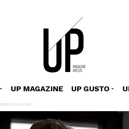
UP MAGAZINE
UP GUSTO
U
Up
stante la burocrazia”