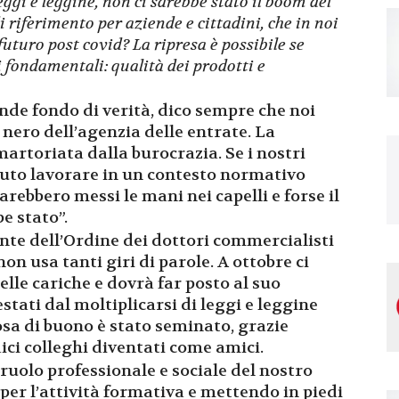
ggi e leggine, non ci sarebbe stato il boom del
riferimento per aziende e cittadini, che in noi
uturo post covid? La ripresa è possibile se
 fondamentali: qualità dei prodotti e
nde fondo di verità, dico sempre che noi
nero dell’agenzia delle entrate. La
martoriata dalla burocrazia. Se i nostri
vuto lavorare in un contesto normativo
arebbero messi le mani nei capelli e forse il
e stato”.
ente dell’Ordine dei dottori commercialisti
non usa tanti giri di parole. A ottobre ci
elle cariche e dovrà far posto al suo
tati dal moltiplicarsi di leggi e leggine
osa di buono è stato seminato, grazie
ici colleghi diventati come amici.
ruolo professionale e sociale del nostro
per l’attività formativa e mettendo in piedi