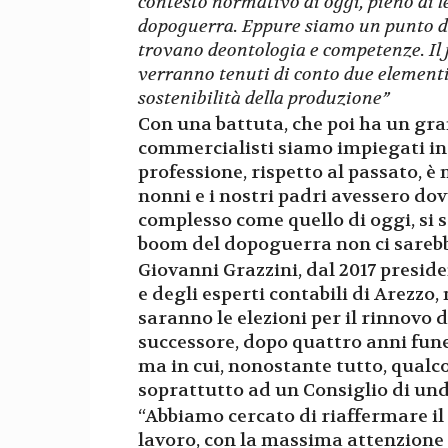
contesto normativo di oggi, pieno di le
dopoguerra. Eppure siamo un punto di 
trovano deontologia e competenze. Il f
verranno tenuti di conto due elementi
sostenibilità della produzione”
Con una battuta, che poi ha un gra
commercialisti siamo impiegati in 
professione, rispetto al passato, è 
nonni e i nostri padri avessero do
complesso come quello di oggi, si s
boom del dopoguerra non ci sarebb
Giovanni Grazzini, dal 2017 presid
e degli esperti contabili di Arezzo, 
saranno le elezioni per il rinnovo d
successore, dopo quattro anni funes
ma in cui, nonostante tutto, qualc
soprattutto ad un Consiglio di und
“Abbiamo cercato di riaffermare il 
lavoro, con la massima attenzione 