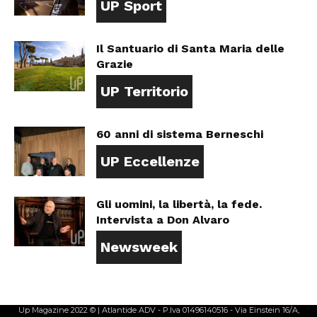
UP Sport
Il Santuario di Santa Maria delle
Grazie
UP Territorio
60 anni di sistema Berneschi
UP Eccellenze
Gli uomini, la libertà, la fede.
Intervista a Don Alvaro
Newsweek
Up Magazine 2022 © | Atlantide ADV - P.Iva 01496140516 - Via Einstein 16/A,