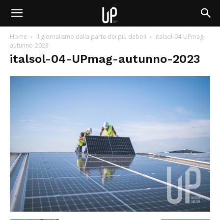
Home
Il giornalismo dalla parte dei più deboli
italsol-04-UPmag-
autunno-2023
italsol-04-UPmag-autunno-2023