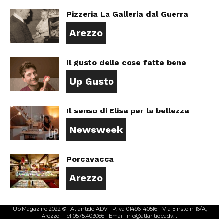
Pizzeria La Galleria dal Guerra
Arezzo
Il gusto delle cose fatte bene
Up Gusto
Il senso di Elisa per la bellezza
Newsweek
Porcavacca
Arezzo
Up Magazine 2022 © | Atlantide ADV - P.Iva 01496140516 - Via Einstein 16/A,
Arezzo - Tel 0575.403066 - Email info@atlantideadv.it