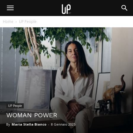
Home
UP People
UP People
WOMAN POWER
By
Maria Stella Bianco
-
8 Gennaio 2025