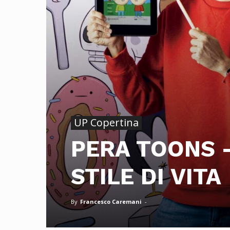
UP Copertina
PERA TOONS 
STILE DI VITA
By
Francesco Caremani
-