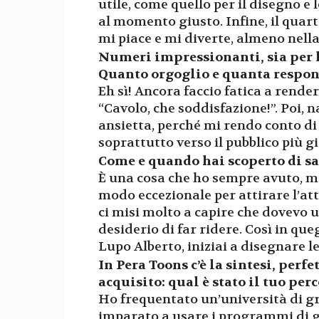
utile, come quello per il disegno e 
al momento giusto. Infine, il quarto
mi piace e mi diverte, almeno nella
Numeri impressionanti, sia per li
Quanto orgoglio e quanta respon
Eh sì! Ancora faccio fatica a rende
“Cavolo, che soddisfazione!”. Poi, 
ansietta, perché mi rendo conto di
soprattutto verso il pubblico più g
Come e quando hai scoperto di sa
È una cosa che ho sempre avuto, ma
modo eccezionale per attirare l’att
ci misi molto a capire che dovevo u
desiderio di far ridere. Così in que
Lupo Alberto, iniziai a disegnare l
In Pera Toons c’è la sintesi, perf
acquisito: qual è stato il tuo pe
Ho frequentato un’università di gr
imparato a usare i programmi di gr