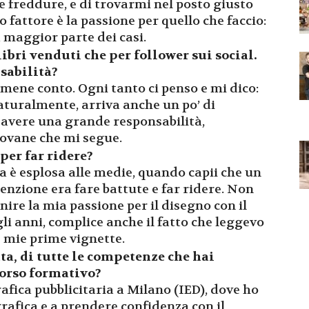
le freddure, e di trovarmi nel posto giusto
 fattore è la passione per quello che faccio:
 maggior parte dei casi.
bri venduti che per follower sui social.
sabilità?
rmene conto. Ogni tanto ci penso e mi dico:
naturalmente, arriva anche un po’ di
 avere una grande responsabilità,
iovane che mi segue.
per far ridere?
 è esplosa alle medie, quando capii che un
enzione era fare battute e far ridere. Non
nire la mia passione per il disegno con il
gli anni, complice anche il fatto che leggevo
e mie prime vignette.
etta, di tutte le competenze che hai
rcorso formativo?
afica pubblicitaria a Milano (IED), dove ho
afica e a prendere confidenza con il