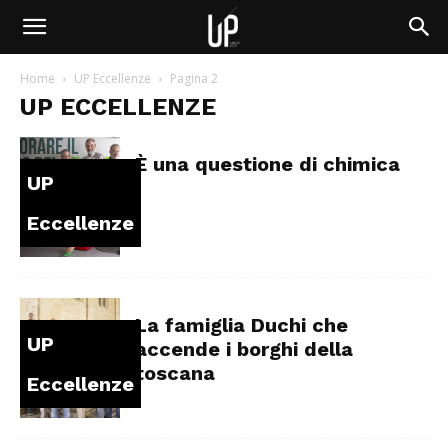
Home
UP Eccellenze
Pagina 2
UP ECCELLENZE
È una questione di chimica
UP
Eccellenze
La famiglia Duchi che
UP
accende i borghi della
toscana
Eccellenze