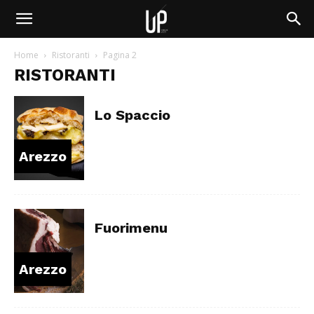
Home
Ristoranti
Pagina 2
RISTORANTI
Lo Spaccio
Arezzo
Fuorimenu
Arezzo