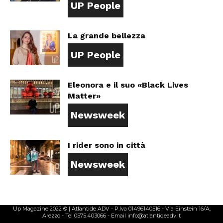
UP People
La grande bellezza
UP People
Eleonora e il suo «Black Lives
Matter»
Newsweek
I rider sono in città
Newsweek
Up Magazine 2022 © | Atlantide ADV - P.Iva 01496140516 - Via Einstein 16/A,
Arezzo - Tel 0575.403066 - Email info@atlantideadv.it