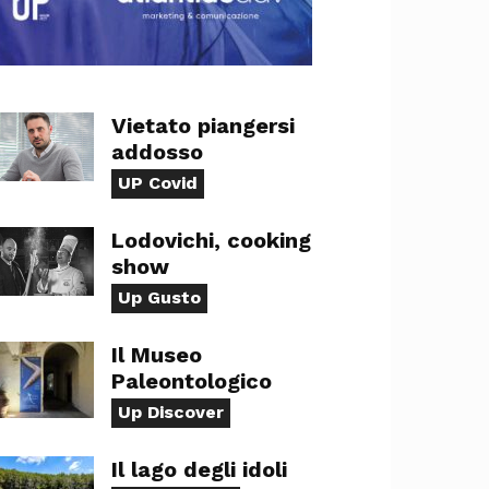
Vietato piangersi
addosso
UP Covid
Lodovichi, cooking
show
Up Gusto
Il Museo
Paleontologico
Up Discover
Il lago degli idoli