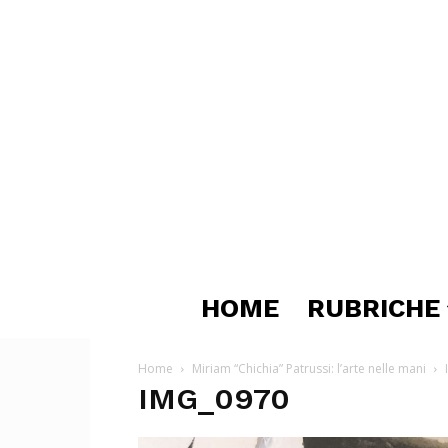
HOME
RUBRICHE
Home
Miriam “Chichia” Patrussi: l’arte nelle mani
IMG_0970