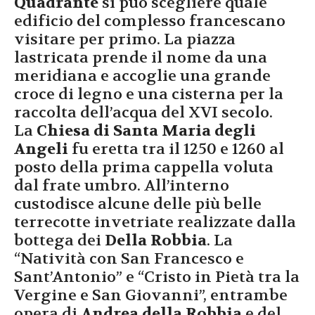
Quadrante
si può scegliere quale
edificio del complesso francescano
visitare per primo. La piazza
lastricata prende il nome da una
meridiana e accoglie una grande
croce di legno e una cisterna per la
raccolta dell’acqua del XVI secolo.
La
Chiesa di Santa Maria degli
Angeli
fu eretta tra il 1250 e 1260 al
posto della prima cappella voluta
dal frate umbro. All’interno
custodisce alcune delle più belle
terrecotte invetriate realizzate dalla
bottega dei
Della Robbia
. La
“Natività con San Francesco e
Sant’Antonio” e “Cristo in Pietà tra la
Vergine e San Giovanni”, entrambe
opera di
Andrea della Robbia
e del