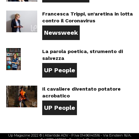
Francesca Trippi, un’aretina in lotta
contro il Coronavirus
Newsweek
La parola poetica, strumento di
salvezza
UP People
Il cavaliere diventato potatore
acrobatico
UP People
Up Magazine 2022 © | Atlantide ADV - P.Iva 01496140516 - Via Einstein 16/A,