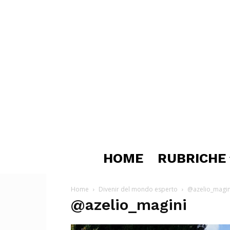
HOME
RUBRICHE
Home
Divenir del mondo esperto
@azelio_magin
@azelio_magini