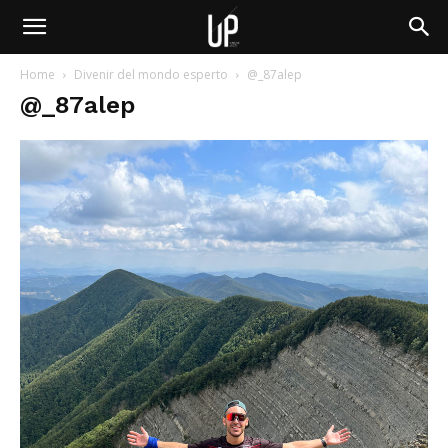
Home
Divenir del mondo esperto
@_87alep
@_87alep