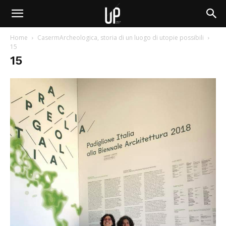
Home
CasermArcheologica, storia di un luogo di utopie possibili
15
15