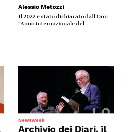
Alessio Metozzi
Il 2022 è stato dichiarato dall’Onu
“Anno internazionale del...
Newsweek
a
Archivio dei Diari, il