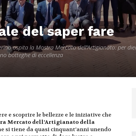
ale del saper fare
rino ospita la Mostra Mercato dell’Artigianato: per dieci
ano botteghe di eccellenza
e e scoprire le bellezze e le iniziative che
ra Mercato dell’Artigianato della
he si tiene da quasi cinquant’anni unendo