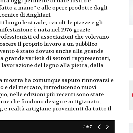
cora oggi permette di dare lustro e
l “fatto a mano” e alle opere prodotte dagli
cornice di Anghiari.
i lungo le strade, i vicoli, le piazze e gli
nifestazione è nata nel 1976 grazie
professionisti ed associazioni che volevano
oscere il proprio lavoro a un pubblico
’evento è stato dovuto anche alla grande
la grande varietà di settori rappresentati,
 lavorazione del legno alla pietra, dalla
 la mostra ha comunque saputo rinnovarsi e
co e del mercato, introducendo nuovi
io, nelle edizioni più recenti sono state
rne che fondono design e artigianato,
g, e realtà artigiane provenienti da tutto il
1
di 7