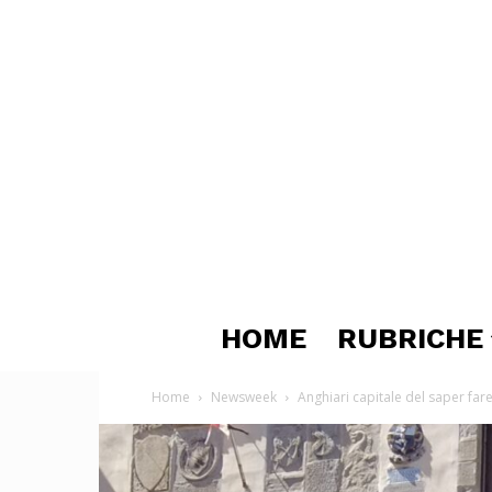
HOME
RUBRICHE
Home
Newsweek
Anghiari capitale del saper far