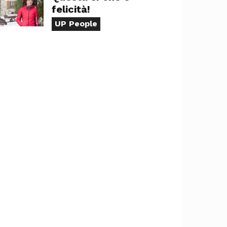
felicità!
UP People