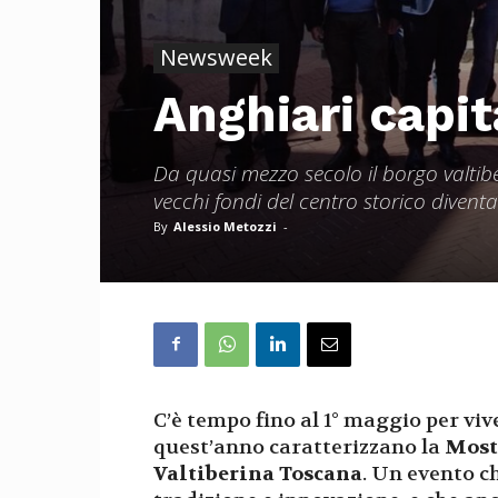
Newsweek
Anghiari capit
Da quasi mezzo secolo il borgo valtibe
vecchi fondi del centro storico divent
By
Alessio Metozzi
-
C’è tempo fino al 1° maggio per viver
quest’anno caratterizzano la
Most
Valtiberina Toscana
. Un evento c