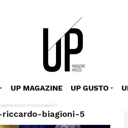
UP MAGAZINE
UP GUSTO
U
Up
agazine-arezzo-riccardo-biagioni-5
riccardo-biagioni-5