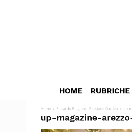
HOME
RUBRICHE
Home
Riccardo Biagioni – Passione Garden
up-m
up-magazine-arezzo-