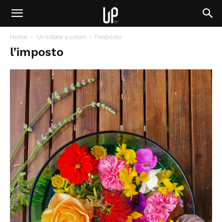
Home
Un’estate a colori
l'imposto
l’imposto