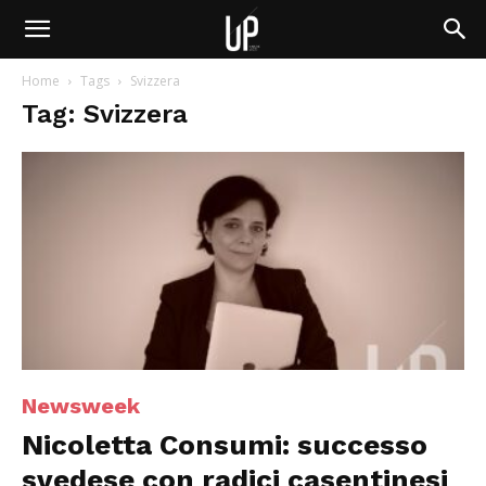
Home
Tags
Svizzera
Tag: Svizzera
Newsweek
Nicoletta Consumi: successo
svedese con radici casentinesi