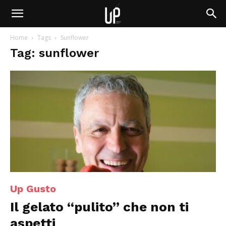
Home
Tags
Sunflower
Tag: sunflower
Up Gusto
Il gelato “pulito” che non ti
aspetti