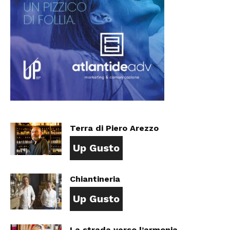
Terra di Piero Arezzo
Up Gusto
Chiantineria
Up Gusto
La strada verso l’armonia