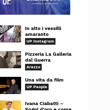
In alto i vessilli
amaranto
UP Instagram
Pizzeria La Galleria
dal Guerra
Arezzo
Una vita da film
UP People
Ivana Ciabatti –
Sogni d’oro e come