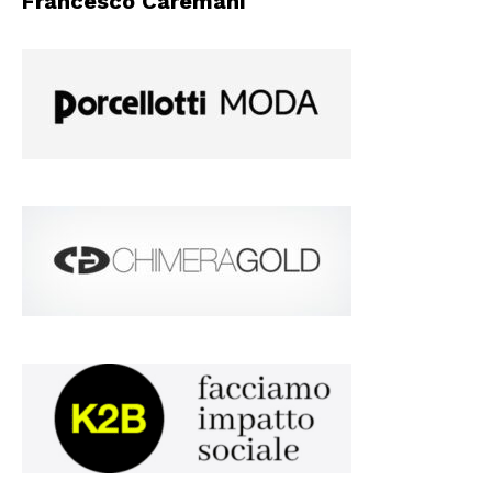
Francesco Caremani