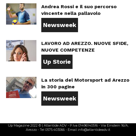
Andrea Rossi e il suo percorso
vincente nella pallavolo
Newsweek
LAVORO AD AREZZO. NUOVE SFIDE,
NUOVE COMPETENZE
Up Storie
La storia del Motorsport ad Arezzo
in 300 pagine
Newsweek
Up Magazine 2022 © | Atlantide ADV - P.Iva 01496140516 - Via Einstein 16/A,
Arezzo - Tel 0575.403066 - Email info@atlantideadv.it