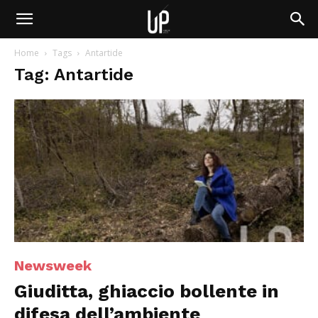
Home
Tags
Antartide
Tag: Antartide
Newsweek
Giuditta, ghiaccio bollente in
difesa dell’ambiente