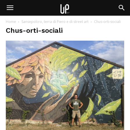
Home
Sansepolcro, terra di Piero e di street art
Chus-orti-sociali
Chus-orti-sociali