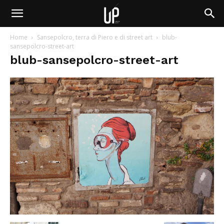
Home
Sansepolcro, terra di Piero e di street art
blub-
sansepolcro-street-art
blub-sansepolcro-street-art