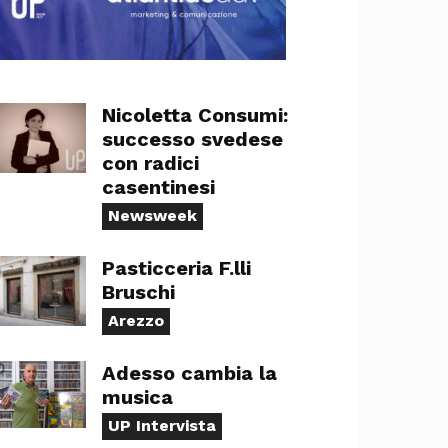
Nicoletta Consumi:
successo svedese
con radici
casentinesi
Newsweek
Pasticceria F.lli
Bruschi
Arezzo
Adesso cambia la
musica
UP Intervista