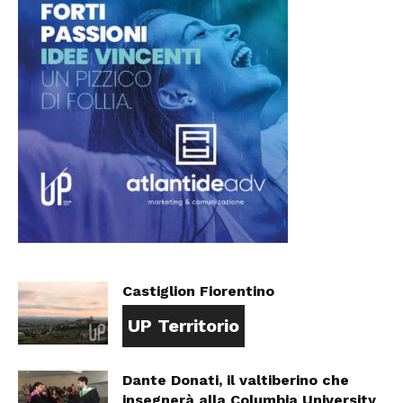
Castiglion Fiorentino
UP Territorio
Dante Donati, il valtiberino che
insegnerà alla Columbia University