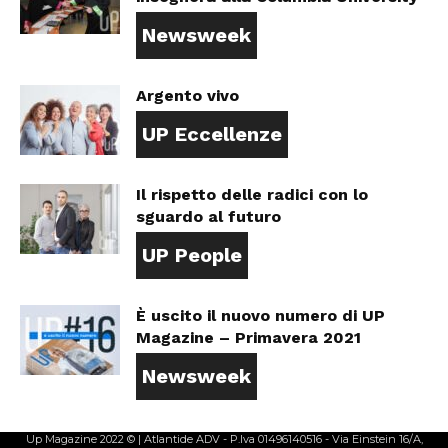
Newsweek
Argento vivo
UP Eccellenze
Il rispetto delle radici con lo
sguardo al futuro
UP People
È uscito il nuovo numero di UP
Magazine – Primavera 2021
Newsweek
Up Magazine 2022 © | Atlantide ADV - P.Iva 01496140516 - Via Einstein 16/A,