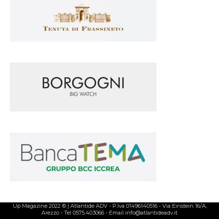
Up Magazine 2022 © | Atlantide ADV - P.Iva 01496140516 - Via Einstein 16/A,
Arezzo - Tel 0575.403066 - Email info@atlantideadv.it