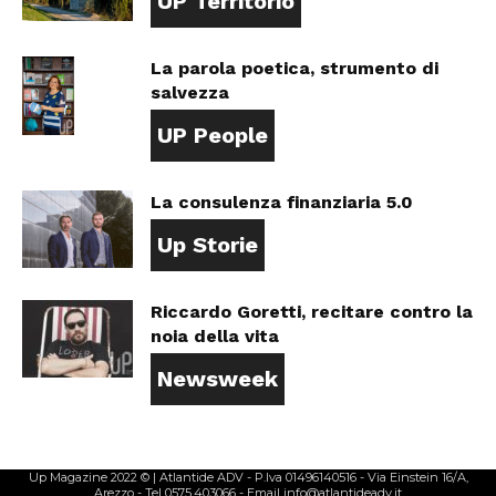
UP Territorio
La parola poetica, strumento di
salvezza
UP People
La consulenza finanziaria 5.0
Up Storie
Riccardo Goretti, recitare contro la
noia della vita
Newsweek
Up Magazine 2022 © | Atlantide ADV - P.Iva 01496140516 - Via Einstein 16/A,
Arezzo - Tel 0575.403066 - Email info@atlantideadv.it