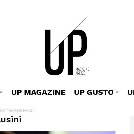
UP MAGAZINE
UP GUSTO
U
Up
eprima-alessia-clusini
usini