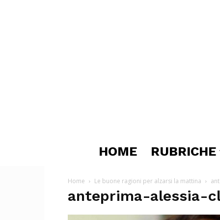
HOME
RUBRICHE
Home
Le buone ragioni per alzarsi la mattina
ant
anteprima-alessia-cl