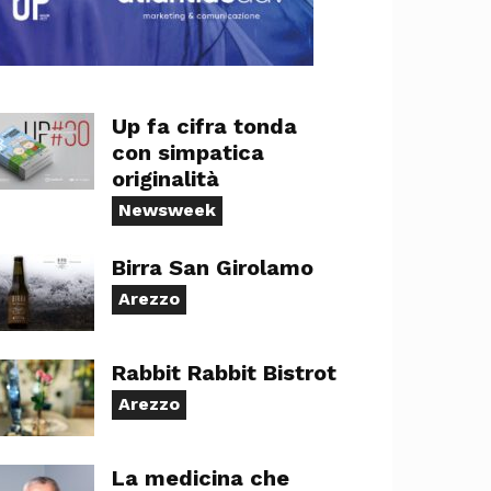
Up fa cifra tonda
con simpatica
originalità
Newsweek
Birra San Girolamo
Arezzo
Rabbit Rabbit Bistrot
Arezzo
La medicina che