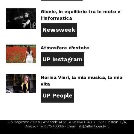
Gioele, in equilibrio tra le moto e
l’informatica
Newsweek
Atmosfere d’estate
UP Instagram
Norina Vieri, la mia musica, la mia
vita
UP People
Up Magazine 2022 © | Atlantide ADV - P.Iva 01496140516 - Via Einstein 16/A,
Arezzo - Tel 0575.403066 - Email info@atlantideadv.it