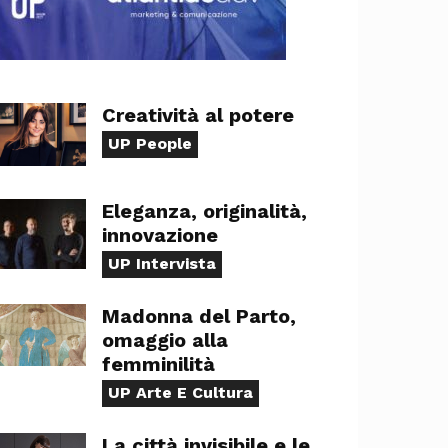
Creatività al potere
UP People
Eleganza, originalità,
innovazione
UP Intervista
Madonna del Parto,
omaggio alla
femminilità
UP Arte E Cultura
La città invisibile e le