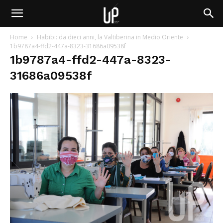
Home
Habibi: da dieci anni, la Valtiberina in Medio Oriente
1b9787a4-ffd2-447a-8323-31686a09538f
1b9787a4-ffd2-447a-8323-
31686a09538f