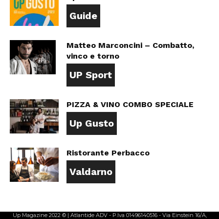
Guide
Matteo Marconcini – Combatto,
vinco e torno
UP Sport
PIZZA & VINO COMBO SPECIALE
Up Gusto
Ristorante Perbacco
Valdarno
Up Magazine 2022 © | Atlantide ADV - P.Iva 01496140516 - Via Einstein 16/A,