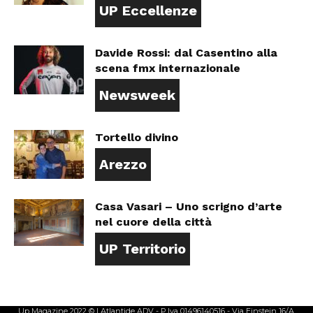
UP Eccellenze
Davide Rossi: dal Casentino alla
scena fmx internazionale
Newsweek
Tortello divino
Arezzo
Casa Vasari – Uno scrigno d’arte
nel cuore della città
UP Territorio
Up Magazine 2022 © | Atlantide ADV - P.Iva 01496140516 - Via Einstein 16/A,