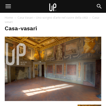
Home
Casa Vasari – Uno scrigno d’arte nel cuore della città
Casa-
vasari
Casa-vasari