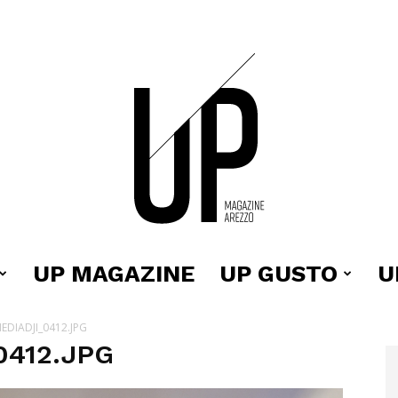
UP MAGAZINE
UP GUSTO
U
Up
DIADJI_0412.JPG
0412.JPG