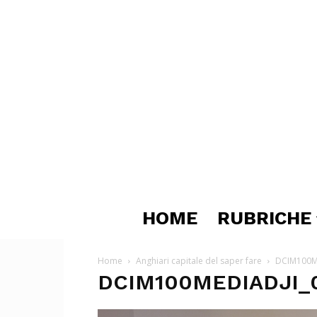
HOME
RUBRICHE
Home
Anghiari capitale del saper fare
DCIM100ME
DCIM100MEDIADJI_