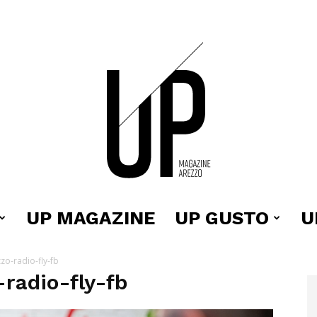
UP MAGAZINE
UP GUSTO
U
Up
o-radio-fly-fb
radio-fly-fb