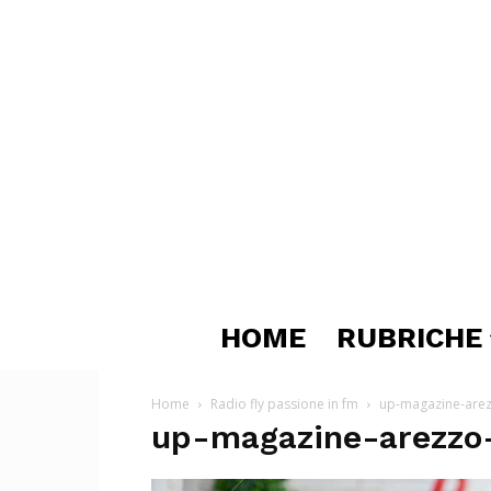
HOME
RUBRICHE
Home
Radio fly passione in fm
up-magazine-arezz
up-magazine-arezzo-