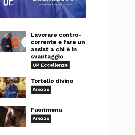
Lavorare contro-
corrente e fare un
assist a chi è in
svantaggio
UP Eccellenze
Tortello divino
Arezzo
Fuorimenu
Arezzo