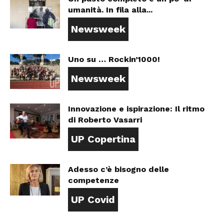
umanità. In fila alla...
Newsweek
Uno su … Rockin’1000!
Newsweek
Innovazione e ispirazione: Il ritmo
di Roberto Vasarri
UP Copertina
Adesso c’è bisogno delle
competenze
UP Covid