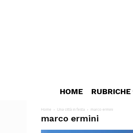
HOME
RUBRICHE
Home
Una città in festa
marco ermini
marco ermini