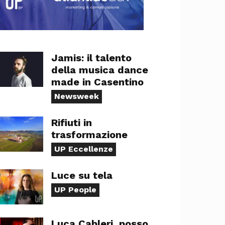
Jamis: il talento
della musica dance
made in Casentino
Newsweek
Rifiuti in
trasformazione
UP Eccellenze
Luce su tela
UP People
Luca Cableri, posso