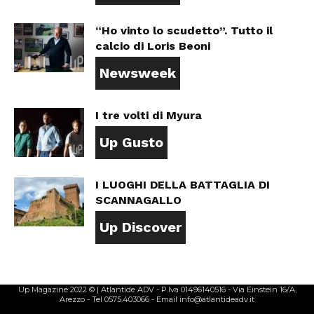
“Ho vinto lo scudetto”. Tutto il
calcio di Loris Beoni
Newsweek
I tre volti di Myura
Up Gusto
I LUOGHI DELLA BATTAGLIA DI
SCANNAGALLO
Up Discover
Up Magazine 2022 © | Atlantide ADV - P.Iva 01496140516 - Via Einstein 16/A,
Arezzo - Tel 0575.403066 - Email info@atlantideadv.it