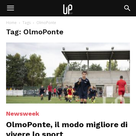
Home
Tags
OlmoPonte
Tag: OlmoPonte
Newsweek
OlmoPonte, il modo migliore di
vivere lo sport