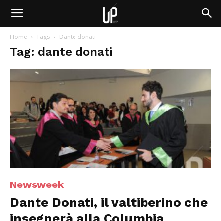
Home
Tags
Dante donati
Tag: dante donati
Newsweek
Dante Donati, il valtiberino che
insegnerà alla Columbia