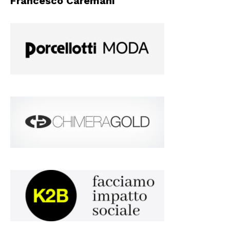
Francesco Caremani