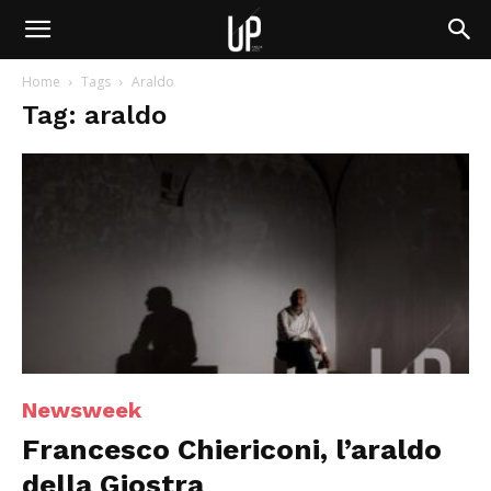
Home
Tags
Araldo
Tag: araldo
Newsweek
Francesco Chiericoni, l’araldo
della Giostra