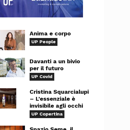
Anima e corpo
UP People
Davanti a un bivio
per il futuro
UP Covid
Cristina Squarcialupi
– L’essenziale è
invisibile agli occhi
UP Copertina
Spazio Seme, il