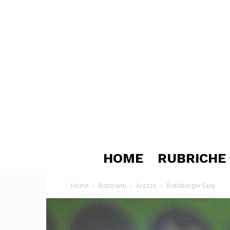
HOME
RUBRICHE
Home
Ristoranti
Arezzo
Ristoburger Easy